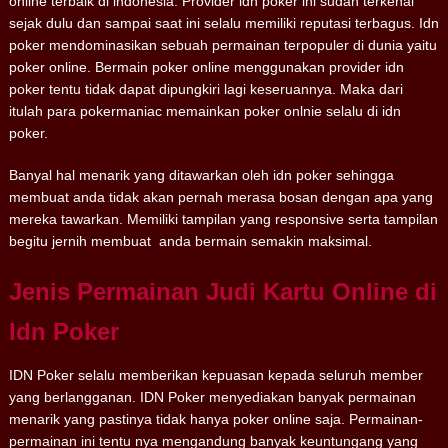
online terbaik di indonesia. Provider idn poker ini sudah terkenal
sejak dulu dan sampai saat ini selalu memiliki reputasi terbagus. Idn
poker mendominasikan sebuah permainan terpopuler di dunia yaitu
poker online. Bermain poker online menggunakan provider idn
poker tentu tidak dapat dipungkiri lagi keseruannya. Maka dari
itulah para pokermaniac memainkan poker onlnie selalu di idn
poker.
Banyal hal menarik yang ditawarkan oleh idn poker sehingga
membuat anda tidak akan pernah merasa bosan dengan apa yang
mereka tawarkan. Memiliki tampilan yang responsive serta tampilan
begitu jernih membuat anda bermain semakin maksimal.
Jenis Permainan Judi Kartu Online di
Idn Poker
IDN Poker selalu memberikan kepuasan kepada seluruh member
yang berlangganan. IDN Poker menyediakan banyak permainan
menarik yang pastinya tidak hanya poker online saja. Permainan-
permainan ini tentu nya mengandung banyak keuntungang yang