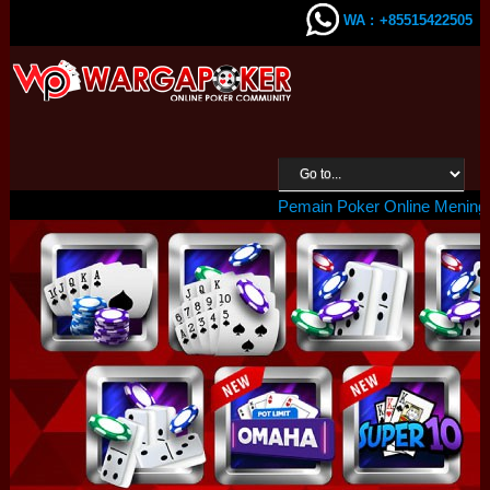
WA :
+85515422505
Pemain Poker Online Meningkat