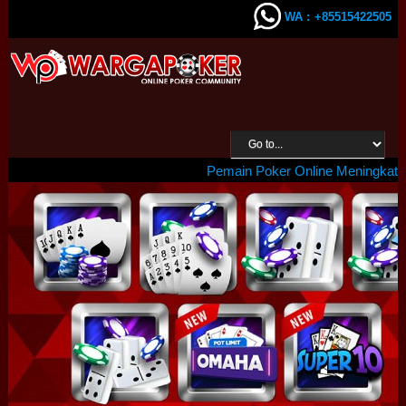
WA :
+85515422505
Pemain Poker Online Meningkat Di T