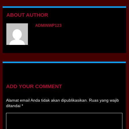
ABOUT AUTHOR
ADMINWP123
ADD YOUR COMMENT
Alamat email Anda tidak akan dipublikasikan.
Ruas yang wajib
ditandai
*