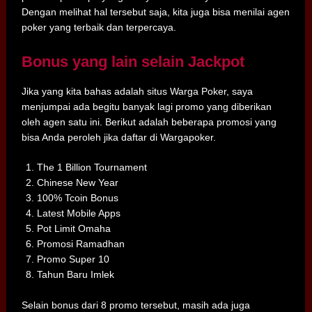
Dengan melihat hal tersebut saja, kita juga bisa menilai agen
poker yang terbaik dan terpercaya.
Bonus yang lain selain Jackpot
Jika yang kita bahas adalah situs Warga Poker, saya
menjumpai ada begitu banyak lagi promo yang diberikan
oleh agen satu ini. Berikut adalah beberapa promosi yang
bisa Anda peroleh jika daftar di Wargapoker.
The 1 Billion Tournament
Chinese New Year
100% Tcoin Bonus
Latest Mobile Apps
Pot Limit Omaha
Promosi Ramadhan
Promo Super 10
Tahun Baru Imlek
Selain bonus dari 8 promo tersebut, masih ada juga