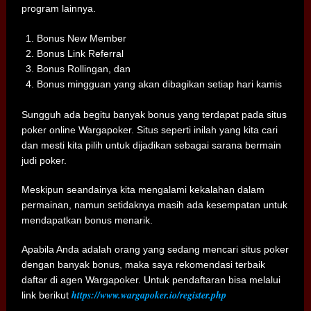
program lainnya.
Bonus New Member
Bonus Link Referral
Bonus Rollingan, dan
Bonus mingguan yang akan dibagikan setiap hari kamis
Sungguh ada begitu banyak bonus yang terdapat pada situs
poker online Wargapoker. Situs seperti inilah yang kita cari
dan mesti kita pilih untuk dijadikan sebagai sarana bermain
judi poker.
Meskipun seandainya kita mengalami kekalahan dalam
permainan, namun setidaknya masih ada kesempatan untuk
mendapatkan bonus menarik.
Apabila Anda adalah orang yang sedang mencari situs poker
dengan banyak bonus, maka saya rekomendasi terbaik
daftar di agen Wargapoker. Untuk pendaftaran bisa melalui
https://www.wargapoker.io/register.php
link berikut